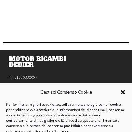
MOTOR RICAMBI
DEDIER
P.I. 01310880057
Tel. 0141 530767
Gestisci Consenso Cookie
Via Sant'Anna, 9 - 14100 Asti
Per fornire le migliori esperienze, utilizziamo tecnologie come i cookie
© Copyright 2026
per archiviare e/o accedere alle informazioni del dispositivo. Il consenso
a queste tecnologie ci consentirà di elaborare dati come il
motorricambi@libero.it
comportamento di navigazione o ID univoci su questo sito. Il mancato
consenso o la revoca del consenso può influire negativamente su
Orari
determinate caratteristiche e funzioni.